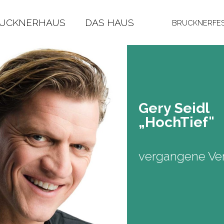
RUCKNERHAUS
DAS HAUS
BRUCKNERFES
Gery Seidl
„Hoch­Tief"
vergangene Ver