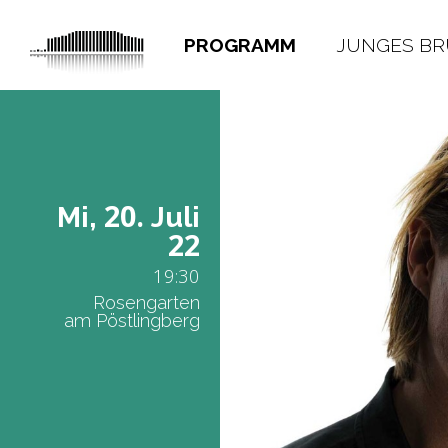
PROGRAMM
JUNGES B
20.
Mi,
Juli
22
19:30
Rosengarten
am Pöstlingberg