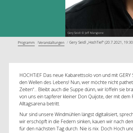
Gery Seidl © Jeff Mangione
Gery Seidl „HochTief" (20.7.2021, 19:30
Programm
Veranstaltungen
HOCHTiEF Das neue Kabarettsolo von und mit GERY SE
den Wellen des Lebens! Nun, wer möchte nicht patheti
Zeiten“... Bleibt auch die Suppe dünn, wir löffeln sie b
von uns ein tapferer kleiner Don Quijote, der mit dem
Alltagsarena betritt.
Nur sind unsere Windmühlen längst digitalisiert, spre
wir erschöpft in die Federn sinken, kauen wir nach 
für den nächsten Tag durch. Nie is nix. Doch Hoch und 