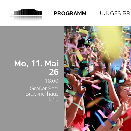
PROGRAMM
JUNGES B
11.
Mo,
Mai
26
18:00
Großer Saal
Brucknerhaus
Linz