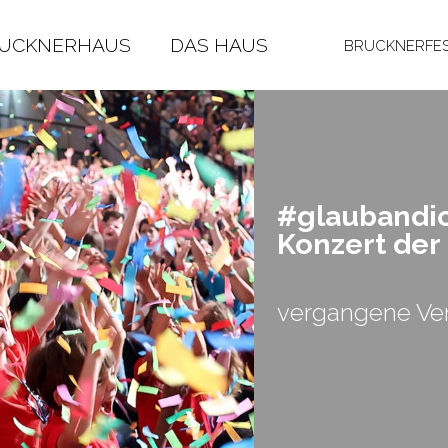
RUCKNERHAUS
DAS HAUS
BRUCKNERFES
#glau­ban­di
Kon­zert der
vergangene Ver