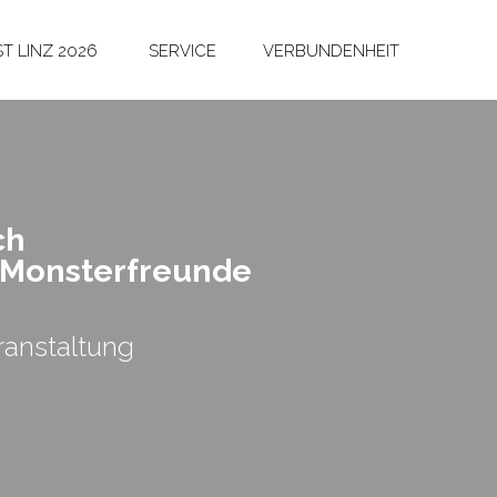
T LINZ 2026
SERVICE
VERBUNDENHEIT
ch
 Mons­ter­freun­de
anstaltung