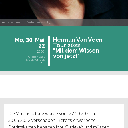
Herman van Veen 2021 © Scheibmeier & Schilling
30.
Her­man Van Veen
Mo,
Mai
22
Tour 2022
"Mit dem Wis­sen
20:00
von jetzt"
Großer Saal
Brucknerhaus
Linz
vergangene Veranstaltung
Die Veranstaltung wurde vom 22.10.2021 auf
30.05.2022 verschoben. Bereits erworbene
Eintrittskarten behalten ihre Gültigkeit und müssen