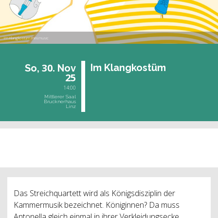
Im Klangkostüm mini.music
30.
Im Klang­kos­tüm
So,
Nov
25
14:00
Mittlerer Saal
Brucknerhaus
Linz
vergangene Veranstaltung
Das Streichquartett wird als Königsdisziplin der
Kammermusik bezeichnet. Königinnen? Da muss
Antonella gleich einmal in ihrer Verkleidungsecke