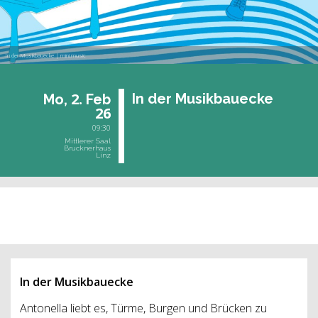
In der Musikbauecke | mini.music
2.
In der Mu­sik­bau­ecke
Mo,
Feb
26
09:30
Mittlerer Saal
Brucknerhaus
Linz
vergangene Veranstaltung
In der Musikbauecke
Antonella liebt es, Türme, Burgen und Brücken zu