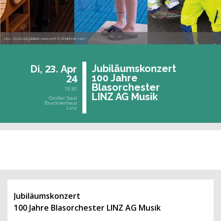
Linz AG Musik Jubiläumskonzert © Erblehner.com
23.
Ju­bi­lä­ums­kon­zert
Di,
Apr
24
100 Jahre
Blas­or­ches­ter
19:30
LINZ AG Musik
Großer Saal
Brucknerhaus
Linz
vergangene Veranstaltung
Jubiläumskonzert
100 Jahre Blasorchester LINZ AG Musik