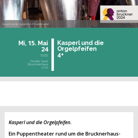
Kasperl und die Orgelpfeifen © Kuddelmuddel
15.
Kas­perl und die
Mi,
Mai
24
Or­gel­pfei­fen
4+
10:00
Großer Saal
Brucknerhaus
Linz
vergangene Veranstaltung
Kasperl und die Orgelpfeifen
.
Ein Puppentheater rund um die Brucknerhaus-