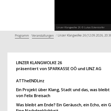
Linzer Klangwolke 26 © Lukas Eckerstorfer
Linzer Klangwolke 26 (12.09.2026, 20:3
Programm
Veranstaltungen
LINZER KLANGWOLKE 26
präsentiert von SPARKASSE OÖ und LINZ AG
ATTheENDLinz
Ein Projekt über Klang, Stadt und das, was bleibt
von Felix Breisach
Was bleibt am Ende? Ein Geräusch, ein Echo, ein G
Eine Nachdenklichkeit