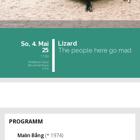
Lizard © Franzi Kreis
4.
Li­zard
So,
Mai
25
The people here go mad
11:00
Mittlerer Saal
Brucknerhaus
Linz
vergangene Veranstaltung
PROGRAMM
Malin Bång
(* 1974)