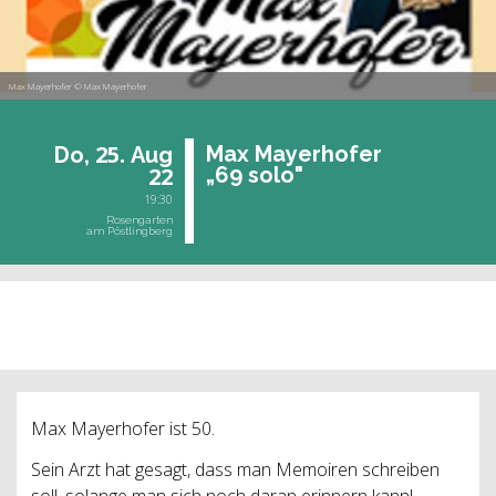
Max Mayerhofer © Max Mayerhofer
25.
Max Mayer­ho­fer
Do,
Aug
22
„69 solo"
19:30
Rosengarten
am Pöstlingberg
vergangene Veranstaltung
Max Mayerhofer ist 50.
Sein Arzt hat gesagt, dass man Memoiren schreiben
soll, solange man sich noch daran erinnern kann!