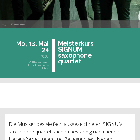
Signum © Anna Tena
13.
Meis­ter­kurs
Mo,
Mai
24
SI­GNUM
sa­xo­pho­ne
10:00
quar­tet
Mittlerer Saal
Brucknerhaus
Linz
vergangene Veranstaltung
Die Musiker des vielfach ausgezeichneten SIGNUM
saxophone quartet suchen beständig nach neuen
Herausforderungen und Begegnungen. Neben