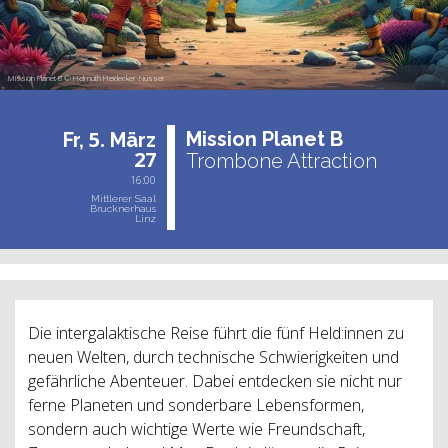
Mission Planet B © Helmuth Heidecker-Nusser
5.
Mis­si­on Pla­net B
Fr,
März
27
Trombone Attraction
16:00
Mittlerer Saal
Brucknerhaus
Linz
Die intergalaktische Reise führt die fünf Held:innen zu
neuen Welten, durch technische Schwierigkeiten und
gefährliche Abenteuer. Dabei entdecken sie nicht nur
ferne Planeten und sonderbare Lebensformen,
sondern auch wichtige Werte wie Freundschaft,