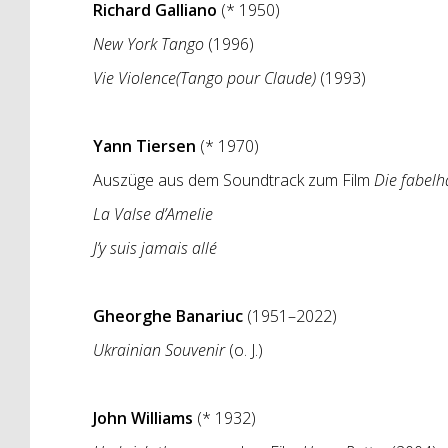
Richard Galliano
(* 1950)
New York Tango
(1996)
Vie Violence
(Tango pour Claude)
(1993)
Yann Tiersen
(* 1970)
Auszüge aus dem Soundtrack zum Film
Die fabelh
La Valse d’Amelie
J’y suis jamais allé
Gheorghe Banariuc
(1951–2022)
Ukrainian Souvenir
(o. J.)
John Williams
(* 1932)