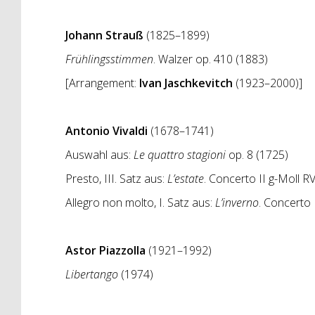
Johann Strauß
(1825–1899)
Frühlingsstimmen
. Walzer op. 410 (1883)
[Arrangement:
Ivan Jaschkevitch
(1923–2000)]
Antonio Vivaldi
(1678–1741)
Auswahl aus:
Le quattro stagioni
op. 8 (1725)
Presto, III. Satz aus:
L’estate
.
Concerto II g-Moll R
Allegro non molto, I. Satz aus:
L’inverno
. Concerto 
Astor Piazzolla
(1921–1992)
Libertango
(1974)