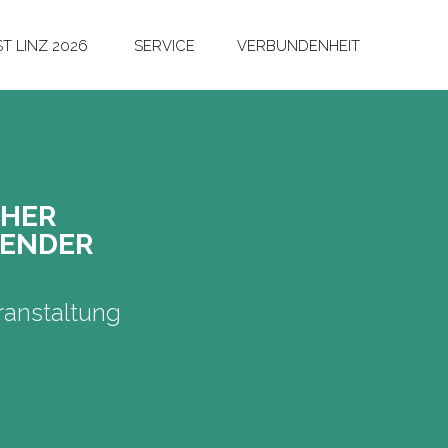
T LINZ 2026
SERVICE
VERBUNDENHEIT
SCHER
LEN­DER
anstaltung