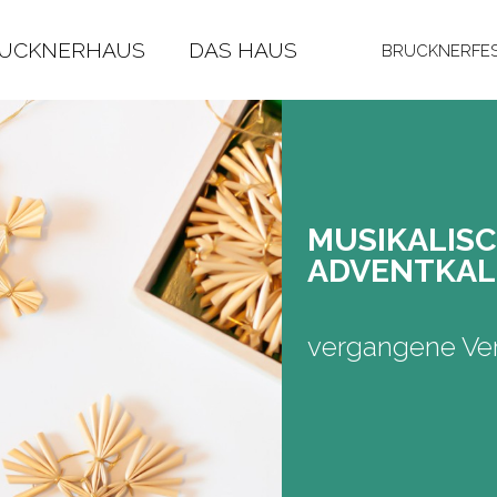
RUCKNERHAUS
DAS HAUS
BRUCKNERFES
MU­SI­KA­LI­
AD­VENT­KA­
vergangene Ver