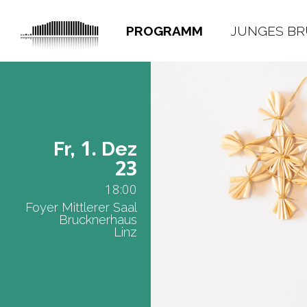
PROGRAMM
JUNGES B
1.
Fr,
Dez
23
18:00
Foyer Mittlerer Saal
Brucknerhaus
Linz