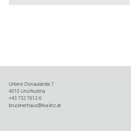
Untere Donaulände 7
4010 Linz/Austria
+43 732 7612-0
brucknerhaus@liva.linz.at