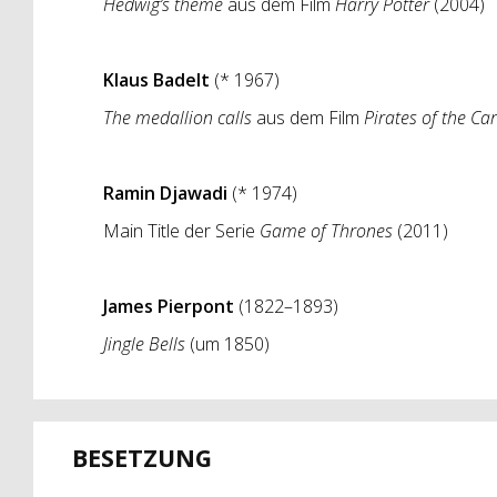
Hedwig’s theme
aus dem Film
Harry Potter
(2004)
Klaus Badelt
(* 1967)
The medallion calls
aus dem Film
Pirates of the Ca
Ramin Djawadi
(* 1974)
Main Title der Serie
Game of Thrones
(2011)
James Pierpont
(1822–1893)
Jingle Bells
(um 1850)
BESETZUNG