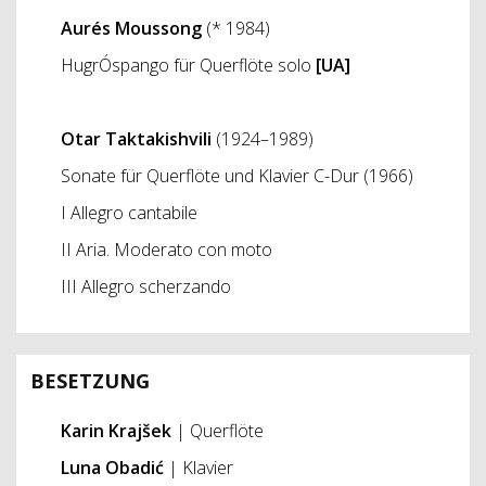
Aurés Moussong
(* 1984)
HugrÓspango für Querflöte solo
[UA]
Otar Taktakishvili
(1924–1989)
Sonate für Querflöte und Klavier C-Dur (1966)
I Allegro cantabile
II Aria. Moderato con moto
III Allegro scherzando
BESETZUNG
Karin Krajšek
| Querflöte
Luna Obadić
| Klavier