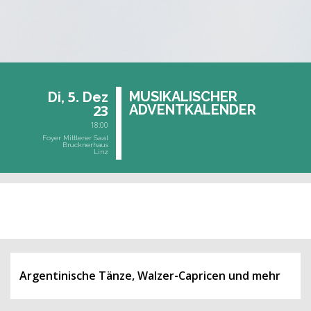
5.
MU­SI­KA­LI­SCHER
Di,
Dez
23
AD­VENT­KA­LEN­DER
18:00
Foyer Mittlerer Saal
Brucknerhaus
Linz
vergangene Veranstaltung
Argentinische Tänze, Walzer-Capricen und mehr