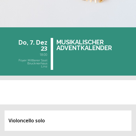
7.
MU­SI­KA­LI­SCHER
Do,
Dez
23
AD­VENT­KA­LEN­DER
18:00
Foyer Mittlerer Saal
Brucknerhaus
Linz
vergangene Veranstaltung
Violoncello solo