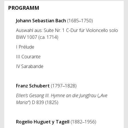
PROGRAMM
Johann Sebastian Bach
(1685‒1750)
Auswahl aus: Suite Nr. 1 C-Dur für Violoncello solo
BWV 1007 (ca. 1714)
I Prélude
III Courante
IV Sarabande
Franz Schubert
(1797‒1828)
Ellen’s Gesang III. Hymne an die Jungfrau
(
„Ave
Maria“
) D 839 (1825)
Rogelio Huguet y Tagell
(1882‒1956)