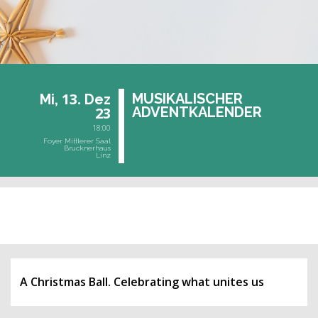
13.
MU­SI­KA­LI­SCHER
Mi,
Dez
23
AD­VENT­KA­LEN­DER
18:00
Foyer Mittlerer Saal
Brucknerhaus
Linz
vergangene Veranstaltung
A Christmas Ball. Celebrating what unites us