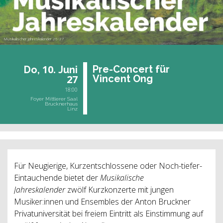
Musikalischer Jahreskalender 26-27
10.
Pre-Con­cert für
Do,
Juni
27
Vin­cent Ong
18:00
Foyer Mittlerer Saal
Brucknerhaus
Linz
Für Neugierige, Kurzentschlossene oder Noch-tiefer-
Eintauchende bietet der
Musikalische
Jahreskalender
zwölf
Kurzkonzerte mit jungen
Musiker:innen und Ensembles der Anton Bruckner
Privatuniversität bei freiem Eintritt als Einstimmung auf