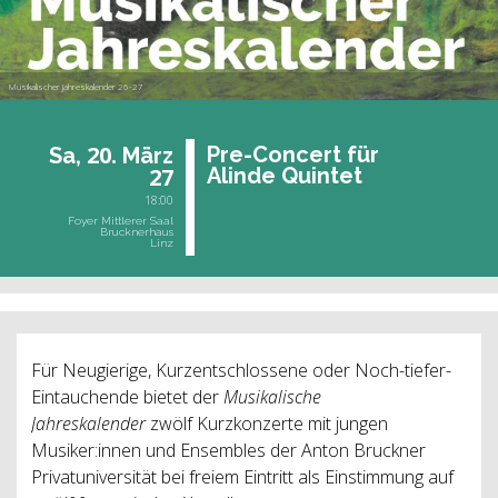
Musikalischer Jahreskalender 26-27
20.
Pre-Con­cert für
Sa,
März
27
Alin­de Quin­tet
18:00
Foyer Mittlerer Saal
Brucknerhaus
Linz
Für Neugierige, Kurzentschlossene oder Noch-tiefer-
Eintauchende bietet der
Musikalische
Jahreskalender
zwölf
Kurzkonzerte mit jungen
Musiker:innen und Ensembles der Anton Bruckner
Privatuniversität bei freiem Eintritt als Einstimmung auf