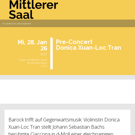
Musikalischer Jahreskalender
28.
Pre-Con­cert
Mi,
Jan
26
Do­ni­ca Xuan-Loc Tran
18:00
Foyer Mittlerer Saal
Brucknerhaus
Linz
vergangene Veranstaltung
Barock trifft auf Gegenwartsmusik: Violinistin Donica
Xuan-Loc Tran stellt Johann Sebastian Bachs
berühmte Ciaccona in d-Moll einer gleichnamigen