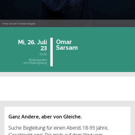
Omar Sarsam © Stefan Gergely
26.
Omar
Mi,
Juli
23
Sar­sam
19:30
Rosengarten
am Pöstlingberg
vergangene Veranstaltung
Ganz Andere, aber von Gleiche.
Suche Begleitung für einen Abend, 18-99 Jahre,
Geschlecht egal. Die mich auf dem Weg vom