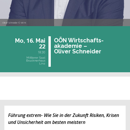
Oliver Schneider © WIAK
16.
OÖN Wirt­schafts-
Mo,
Mai
22
aka­de­mie –
Oli­ver Schnei­der
18:30
Mittlerer Saal
Brucknerhaus
Linz
vergangene Veranstaltung
Führung extrem- Wie Sie in der Zukunft Risiken, Krisen
und Unsicherheit am besten meistern