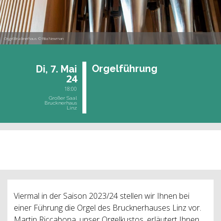
Orgel Brucknerhaus © Rita Newman
7.
Or­gel­füh­rung
Di,
Mai
24
18:00
Großer Saal
Brucknerhaus
Linz
vergangene Veranstaltung
Viermal in der Saison 2023/24 stellen wir Ihnen bei
einer Führung die Orgel des Brucknerhauses Linz vor.
Martin Riccabona, unser Orgelkustos, erläutert Ihnen