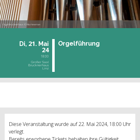
Orgel Brucknerhaus © Rita Newman
21.
Or­gel­füh­rung
Di,
Mai
24
18:00
Großer Saal
Brucknerhaus
Linz
vergangene Veranstaltung
Diese Veranstaltung wurde auf 22. Mai 2024, 18:00 Uhr
verlegt.
Bereits erworbene Tickets behalten ihre Gültigkeit.