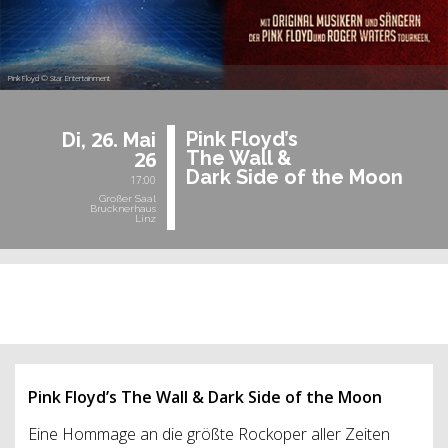
Pink Floyd © Star Entertainment
26.
Pink Floyd’s
Di,
Mai
26
The Wall &
Dark Side of the Moon
17:00
Großer Saal
Brucknerhaus
Linz
vergangene Veranstaltung
Pink Floyd’s The Wall & Dark Side of the Moon
Eine Hommage an die größte Rockoper aller Zeiten