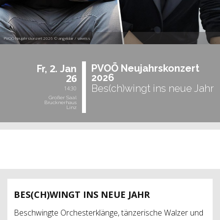
PVOÖ Neujahrskonzert 2026 © angelolair / siweiss
2.
PVOÖ Neu­jahrs­kon­zert
Fr,
Jan
26
2026
Bes(ch)wingt ins neue Jahr
14:30
Großer Saal
Brucknerhaus
Linz
vergangene Veranstaltung
BES(CH)WINGT INS NEUE JAHR
Beschwingte Orchesterklänge, tänzerische Walzer und