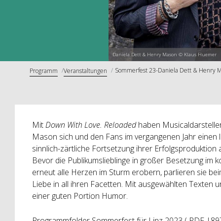
Daniela Dett & Henry Mason © Klaus Huemer
Sommerfest 23-Daniela Dett & Henry M
Programm
Veranstaltungen
Mit
Down With Love. Reloaded
haben Musicaldarstelle
Mason sich und den Fans im vergangenen Jahr einen l
sinnlich-zärtliche Fortsetzung ihrer Erfolgsproduktion 
Bevor die Publikumslieblinge in großer Besetzung im
erneut alle Herzen im Sturm erobern, parlieren sie b
Liebe in all ihren Facetten. Mit ausgewählten Texten
einer guten Portion Humor.
Programmfolder Sommerfest für Linz 2023 ( PDF |89