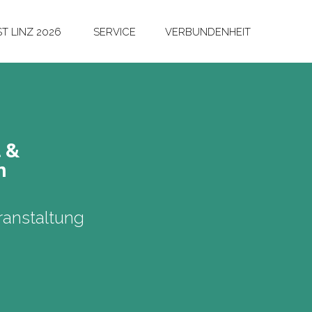
T LINZ 2026
SERVICE
VERBUNDENHEIT
t &
n
anstaltung