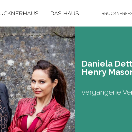
RUCKNERHAUS
DAS HAUS
BRUCKNERFES
Da­nie­la Det
Henry Maso
vergangene Ver