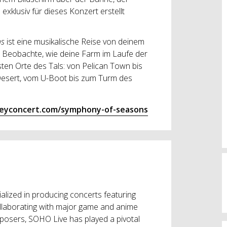
exklusiv für dieses Konzert erstellt
ns
ist eine musikalische Reise von deinem
l. Beobachte, wie deine Farm im Laufe der
ten Orte des Tals: von Pelican Town bis
o Desert, vom U-Boot bis zum Turm des
leyconcert.com/symphony-of-seasons
alized in producing concerts featuring
llaborating with major game and anime
osers, SOHO Live has played a pivotal