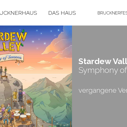
RUCKNERHAUS
DAS HAUS
BRUCKNERFES
Star­dew Val­
Symphony of
vergangene Ver