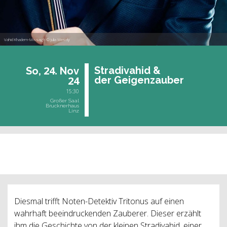
Vahid Khadem-Missagh © Julia Wesely
24.
Stra­di­vahid &
So,
Nov
24
der Gei­gen­zau­ber
15:30
Großer Saal
Brucknerhaus
Linz
vergangene Veranstaltung
Diesmal trifft Noten-Detektiv Tritonus auf einen
wahrhaft beeindruckenden Zauberer. Dieser erzählt
ihm die Geschichte von der kleinen Stradivahid, einer