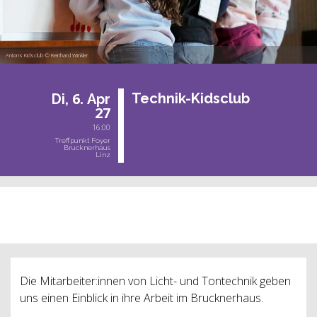
Antons Kidsclub © Reinhard Winkler
6.
Tech­nik-Kids­club
Di,
Apr
27
16:00
Treffpunkt Foyer
Brucknerhaus
Linz
Ausverkauft!
Die Mitarbeiter:innen von Licht- und Tontechnik geben
uns einen Einblick in ihre Arbeit im Brucknerhaus.