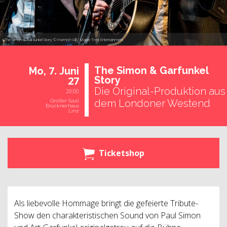
The Simon & Garfunkel Story © Hamish Gill / Maple Tree Entertainment
7.
The Simon & Gar­fun­kel
Mo,
Juni
27
Story
Die Original-Produktion aus
20:00
dem Londoner Westend
Großer Saal
Brucknerhaus
Linz
Ticketshop
Als liebevolle Hommage bringt die gefeierte Tribute-
Show den charakteristischen Sound von Paul Simon