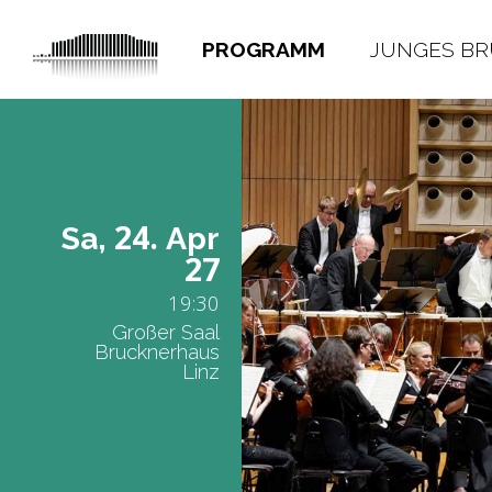
PROGRAMM
JUNGES B
24.
Sa,
Apr
27
19:30
Großer Saal
Brucknerhaus
Linz