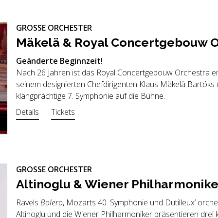
GROSSE ORCHESTER
Mä­ke­lä & Royal Con­cert­ge­bouw O
Geänderte Beginnzeit!
Nach 26 Jahren ist das Royal Concertgebouw Orchestra endl
seinem designierten Chefdirigenten Klaus Mäkelä Bartóks
klangprächtige 7. Symphonie auf die Bühne.
Details
Tickets
GROSSE ORCHESTER
Al­ti­no­g­lu & Wie­ner Phil­har­mo­ni­k
Ravels
Bolero
, Mozarts 40. Symphonie und Dutilleux’ orch
Altinoglu und die Wiener Philharmoniker präsentieren dre