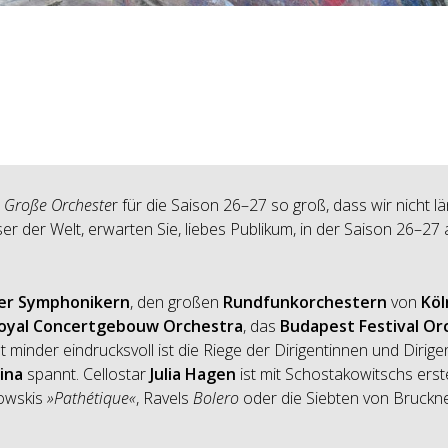
t
Große Orcheste
r für die Saison 26–27 so groß, dass wir nicht l
 der Welt, erwarten Sie, liebes Publikum, in der Saison 26–27
er Symphonikern
, den großen
Rundfunkorchestern
von
Köl
oyal Concertgebouw Orchestra
, das
Budapest Festival Or
minder eindrucksvoll ist die Riege der Dirigentinnen und Dirige
ina
spannt. Cellostar
Julia Hagen
ist mit Schostakowitschs erst
kowskis
»Pathétique«
, Ravels
Bolero
oder die Siebten von Bruckn