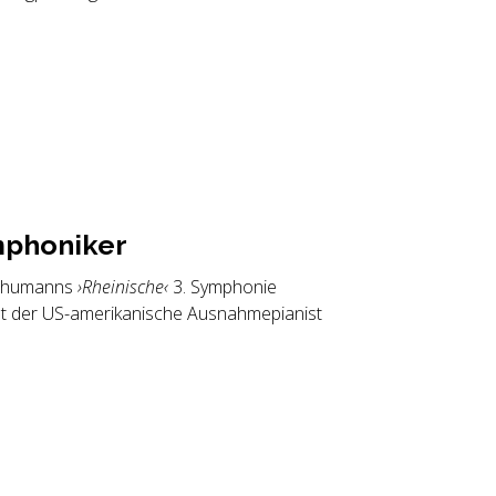
pho­ni­ker
Schumanns
›Rheinische‹
3. Symphonie
ist der US-amerikanische Ausnahmepianist