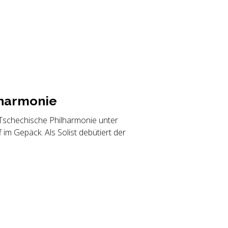
har­mo­nie
 Tschechische Philharmonie unter
m Gepäck. Als Solist debütiert der