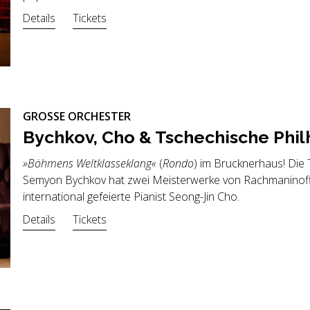
Details
Tickets
GROSSE ORCHESTER
By­ch­kov, Cho & Tsche­chi­sche Phil­
»Böhmens Weltklasseklang«
(
Rondo
) im Brucknerhaus! Die
Semyon Bychkov hat zwei Meisterwerke von Rachmaninoff i
international gefeierte Pianist Seong-Jin Cho.
Details
Tickets