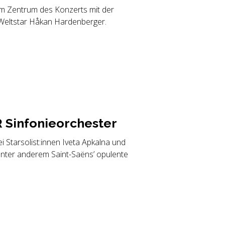
im Zentrum des Konzerts mit der
-Weltstar Håkan Hardenberger.
Sin­fo­nie­or­ches­ter
 Starsolist:innen Iveta Apkalna und
unter anderem Saint-Saëns’ opulente