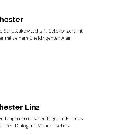
ches­ter
e Schostakowitschs 1. Cellokonzert mit
er mit seinem Chefdirigenten Alain
hes­ter Linz
en Dirigenten unserer Tage am Pult des
i in den Dialog mit Mendelssohns