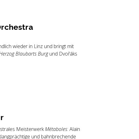
r­ches­tra
ich wieder in Linz und bringt mit
Herzog Blaubarts Burg
und Dvořáks
er
estrales Meisterwerk
Métaboles
: Alain
i klangprächtige und bahnbrechende