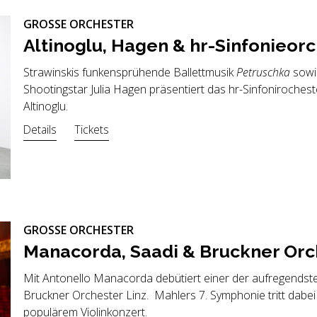
GROSSE ORCHESTER
Al­ti­no­g­lu, Hagen & hr-Sin­fo­nie­or­
Strawinskis funkensprühende Ballettmusik
Petruschka
sowi
Shootingstar Julia Hagen präsentiert das hr-Sinfonirochest
Altinoglu.
Details
Tickets
GROSSE ORCHESTER
Ma­na­cor­da, Saadi & Bruck­ner Or­c
Mit Antonello Manacorda debütiert einer der aufregendst
Bruckner Orchester Linz. Mahlers 7. Symphonie tritt dabe
populärem Violinkonzert.