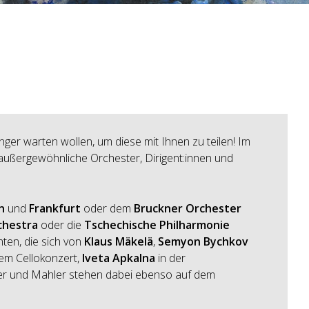
änger warten wollen, um diese mit Ihnen zu teilen! Im
 außergewöhnliche Orchester, Dirigent:innen und
n
und
Frankfurt
oder dem
Bruckner Orchester
chestra
oder die
Tschechische Philharmonie
nten, die sich von
Klaus Mäkelä
,
Semyon Bychkov
em Cellokonzert,
Iveta Apkalna
in der
er und Mahler stehen dabei ebenso auf dem