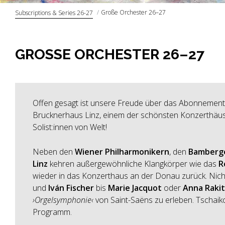
Große Orchester 26–27
Subscriptions & Series 26-27
GROSSE ORCHESTER 26–27
Offen gesagt ist unsere Freude über das Abonnemen
Brucknerhaus Linz, einem der schönsten Konzerthäuser
Solist:innen von Welt!
Neben den
Wiener Philharmonikern
, den
Bamberg
Linz
kehren außergewöhnliche Klangkörper wie das
R
wieder in das Konzerthaus an der Donau zurück. Nicht 
und
Iván Fischer
bis
Marie Jacquot
oder
Anna Rakit
›Orgelsymphonie‹
von Saint-Saëns zu erleben. Tschai
Programm.