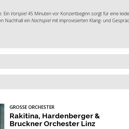
: Ein
Vorspiel
45 Minuten vor Konzertbeginn sorgt für eine leide
ten Nachhall ein
Nachspiel
mit improvisierten Klang- und Gesprä
GROSSE ORCHESTER
Ra­ki­ti­na, Har­den­ber­ger &
Bruck­ner Or­ches­ter Linz