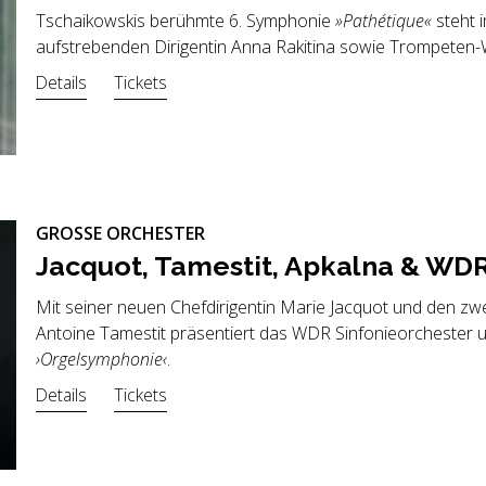
Tschaikowskis berühmte 6. Symphonie
»Pathétique«
steht 
aufstrebenden Dirigentin Anna Rakitina sowie Trompeten
Details
Tickets
GROSSE ORCHESTER
Jac­quot, Ta­mes­tit, Ap­kal­na & WDR 
Mit seiner neuen Chefdirigentin Marie Jacquot und den zwei
Antoine Tamestit präsentiert das WDR Sinfonieorchester 
›Orgelsymphonie‹
.
Details
Tickets