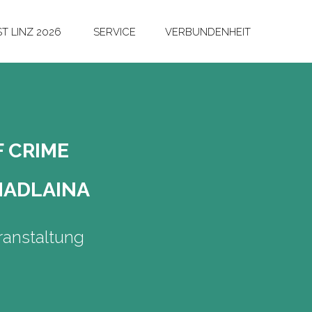
T LINZ 2026
SERVICE
VERBUNDENHEIT
F CRIME
MAD­LAI­NA
anstaltung