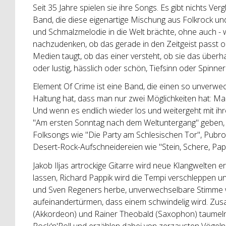
Seit 35 Jahre spielen sie ihre Songs. Es gibt nichts V
Band, die diese eigenartige Mischung aus Folkrock und
und Schmalzmelodie in die Welt brächte, ohne auch - 
nachzudenken, ob das gerade in den Zeitgeist passt od
Medien taugt, ob das einer versteht, ob sie das überh
oder lustig, hässlich oder schön, Tiefsinn oder Spinnere
Element Of Crime ist eine Band, die einen so unverwe
Haltung hat, dass man nur zwei Möglichkeiten hat: M
Und wenn es endlich wieder los und weitergeht mit ih
"Am ersten Sonntag nach dem Weltuntergang" geben, C
Folksongs wie "Die Party am Schlesischen Tor", Pubroc
Desert-Rock-Aufschneidereien wie "Stein, Schere, Papi
Jakob Iljas artrockige Gitarre wird neue Klangwelten 
lassen, Richard Pappik wird die Tempi verschleppen u
und Sven Regeners herbe, unverwechselbare Stimme w
aufeinandertürmen, dass einem schwindelig wird. Zus
(Akkordeon) und Rainer Theobald (Saxophon) taumeln
Rock'n'Roll und erzählen dabei von zerzausten Vögeln,