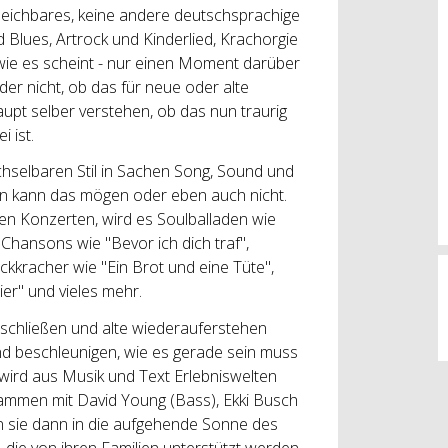
ergleichbares, keine andere deutschsprachige
 Blues, Artrock und Kinderlied, Krachorgie
wie es scheint - nur einen Moment darüber
er nicht, ob das für neue oder alte
aupt selber verstehen, ob das nun traurig
i ist.
chselbaren Stil in Sachen Song, Sound und
an kann das mögen oder eben auch nicht.
ren Konzerten, wird es Soulballaden wie
hansons wie "Bevor ich dich traf",
kkracher wie "Ein Brot und eine Tüte",
er" und vieles mehr.
erschließen und alte wiederauferstehen
nd beschleunigen, wie es gerade sein muss
ird aus Musik und Text Erlebniswelten
ammen mit David Young (Bass), Ekki Busch
 sie dann in die aufgehende Sonne des
 die von ihren Familien unterstützt werden,