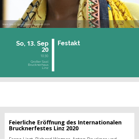
Waris Dirie © Desert Flower Foundation 2020
13.
Fest­akt
So,
Sep
20
10:30
Großer Saal
Brucknerhaus
Linz
vergangene Veranstaltung
Feierliche Eröffnung des Internationalen
Brucknerfestes Linz 2020