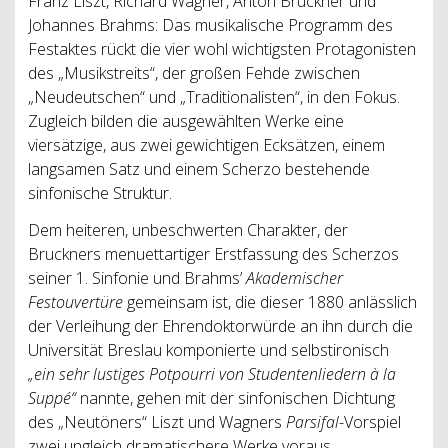
Franz Liszt, Richard Wagner, Anton Bruckner und
Johannes Brahms: Das musikalische Programm des
Festaktes rückt die vier wohl wichtigsten Protagonisten
des „Musikstreits“, der großen Fehde zwischen
„Neudeutschen“ und „Traditionalisten“, in den Fokus.
Zugleich bilden die ausgewählten Werke eine
viersätzige, aus zwei gewichtigen Ecksätzen, einem
langsamen Satz und einem Scherzo bestehende
sinfonische Struktur.
Dem heiteren, unbeschwerten Charakter, der
Bruckners menuettartiger Erstfassung des Scherzos
seiner 1. Sinfonie und Brahms’
Akademischer
Festouvertüre
gemeinsam ist, die dieser 1880 anlässlich
der Verleihung der Ehrendoktorwürde an ihn durch die
Universität Breslau komponierte und selbstironisch
„ein sehr lustiges Potpourri von Studentenliedern à la
Suppé“
nannte, gehen mit der sinfonischen Dichtung
des „Neutöners“ Liszt und Wagners
Parsifal
-Vorspiel
zwei ungleich dramatischere Werke voraus.