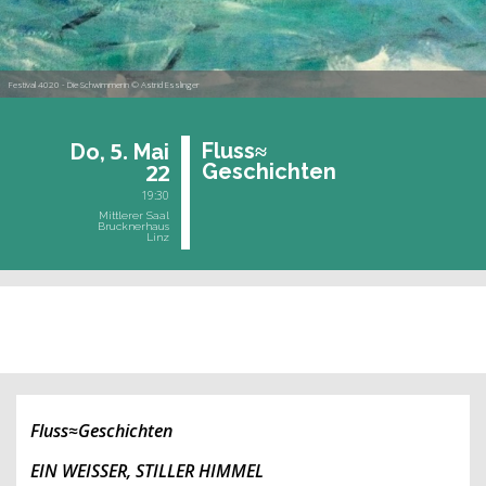
Festival 4020 - Die Schwimmerin © Astrid Esslinger
5.
Fluss≈
Do,
Mai
22
Ge­schich­ten
19:30
Mittlerer Saal
Brucknerhaus
Linz
vergangene Veranstaltung
Fluss≈Geschichten
EIN WEISSER, STILLER HIMMEL