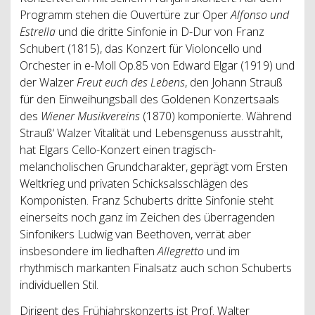
Programm stehen die Ouvertüre zur Oper
Alfonso und
Estrella
und die dritte Sinfonie in D-Dur von Franz
Schubert (1815), das Konzert für Violoncello und
Orchester in e-Moll Op.85 von Edward Elgar (1919) und
der Walzer
Freut euch des Lebens
, den Johann Strauß
für den Einweihungsball des Goldenen Konzertsaals
des
Wiener Musikvereins
(1870) komponierte. Während
Strauß‘ Walzer Vitalität und Lebensgenuss ausstrahlt,
hat Elgars Cello-Konzert einen tragisch-
melancholischen Grundcharakter, geprägt vom Ersten
Weltkrieg und privaten Schicksalsschlägen des
Komponisten. Franz Schuberts dritte Sinfonie steht
einerseits noch ganz im Zeichen des überragenden
Sinfonikers Ludwig van Beethoven, verrät aber
insbesondere im liedhaften
Allegretto
und im
rhythmisch markanten Finalsatz auch schon Schuberts
individuellen Stil.
Dirigent des Frühjahrskonzerts ist Prof. Walter