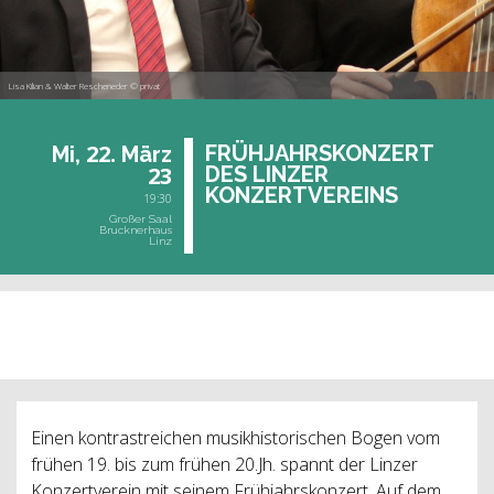
Lisa Kilian & Walter Rescheneder © privat
22.
FRÜH­JAHRS­KON­ZERT
Mi,
März
23
DES LIN­ZER
KON­ZERT­VER­EINS
19:30
Großer Saal
Brucknerhaus
Linz
vergangene Veranstaltung
Einen kontrastreichen musikhistorischen Bogen vom
frühen 19. bis zum frühen 20.Jh. spannt der Linzer
Konzertverein mit seinem Frühjahrskonzert. Auf dem