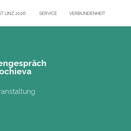
T LINZ 2026
SERVICE
VERBUNDENHEIT
nen­ge­spräch
och­ie­va
anstaltung