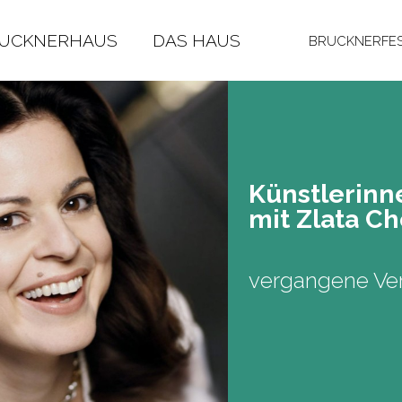
RUCKNERHAUS
DAS HAUS
BRUCKNERFES
Künst­le­rin­
mit Zlata Ch
vergangene Ver