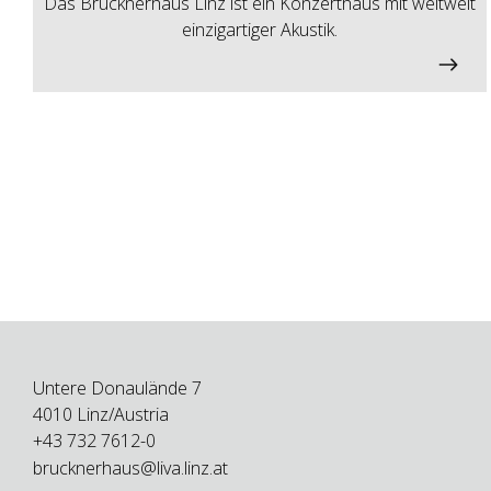
Das Brucknerhaus Linz ist ein Konzerthaus mit weltweit
einzigartiger Akustik.
Untere Donaulände 7
4010 Linz/Austria
+43 732 7612-0
brucknerhaus@liva.linz.at