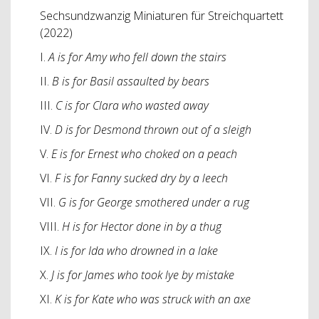
Sechsundzwanzig Miniaturen für Streichquartett
(2022)
I.
A is for Amy who fell down the stairs
II.
B is for Basil assaulted by bears
III.
C is for Clara who wasted away
IV.
D is for Desmond thrown out of a sleigh
V.
E is for Ernest who choked on a peach
VI.
F is for Fanny sucked dry by a leech
VII.
G is for George smothered under a rug
VIII.
H is for Hector done in by a thug
IX.
I is for Ida who drowned in a lake
X.
J is for James who took lye by mistake
XI.
K is for Kate who was struck with an axe