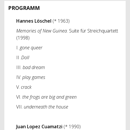
PROGRAMM
Hannes Löschel
(* 1963)
Memories of New Guinea
. Suite für Streichquartett
(1998)
I.
gone queer
II .
Doll
III.
bad dream
IV.
play games
V.
crack
VI.
the frogs are big and green
VII.
underneath the house
Juan Lopez Cuamatzi
(* 1990)