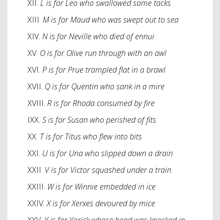
XII.
L is for Leo who swallowed some tacks
XIII.
M is for Maud who was swept out to sea
XIV.
N is for Neville who died of ennui
XV.
O is for Olive run through with an awl
XVI.
P is for Prue trampled flat in a brawl
XVII.
Q is for Quentin who sank in a mire
XVIII.
R is for Rhoda consumed by fire
IXX.
S is for Susan who perished of fits
XX.
T is for Titus who flew into bits
XXI.
U is for Una who slipped down a drain
XXII.
V is for Victor squashed under a train
XXIII.
W is for Winnie embedded in ice
XXIV.
X is for Xerxes devoured by mice
XXV.
Y is for Yorick whose head was knocked in