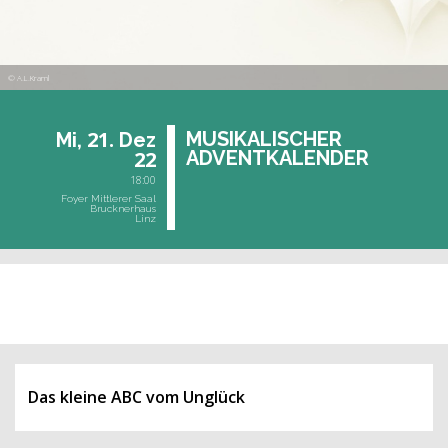
© A.L.Kraml
21.
MU­SI­KA­LI­SCHER
Mi,
Dez
22
AD­VENT­KA­LEN­DER
18:00
Foyer Mittlerer Saal
Brucknerhaus
Linz
vergangene Veranstaltung
Das kleine ABC vom Unglück