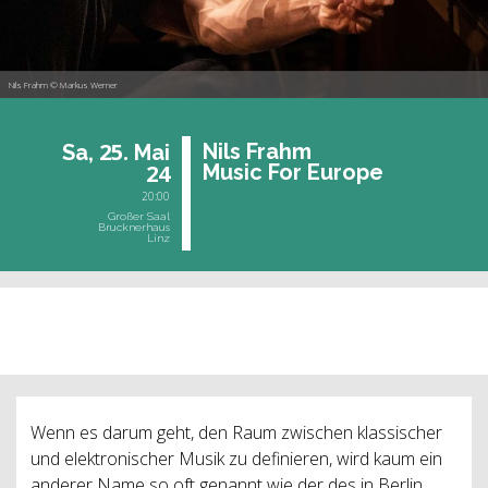
Nils Frahm © Markus Werner
25.
Nils Frahm
Sa,
Mai
24
Music For Eu­ro­pe
20:00
Großer Saal
Brucknerhaus
Linz
vergangene Veranstaltung
Wenn es darum geht, den Raum zwischen klassischer
und elektronischer Musik zu definieren, wird kaum ein
anderer Name so oft genannt wie der des in Berlin