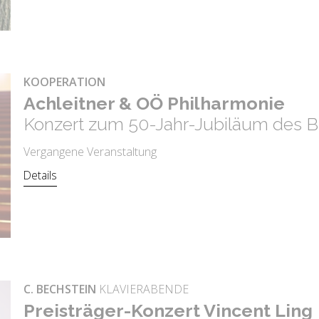
KOOPERATION
Ach­leit­ner & OÖ Phil­har­mo­nie
Konzert zum 50-Jahr-Jubiläum des B
Vergangene Veranstaltung
Details
C. BECHSTEIN
KLAVIERABENDE
Preis­trä­ger-Kon­zert Vin­cent Ling