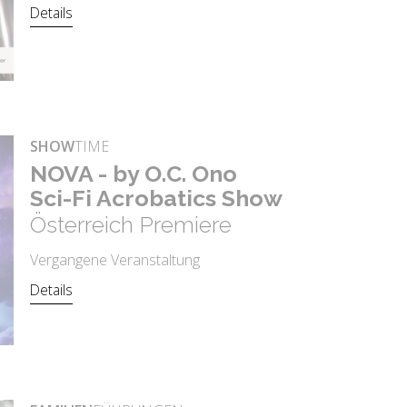
Details
SHOW
TIME
NOVA - by O.C. Ono
Sci-Fi Acro­ba­tics Show
Österreich Premiere
Vergangene Veranstaltung
Details