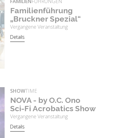
FAMILIEN
FÜHRUNGEN
Fa­mi­li­en­füh­rung
„Bruck­ner Spe­zi­al“
Vergangene Veranstaltung
Details
SHOW
TIME
NOVA - by O.C. Ono
Sci-Fi Acro­ba­tics Show
Vergangene Veranstaltung
Details