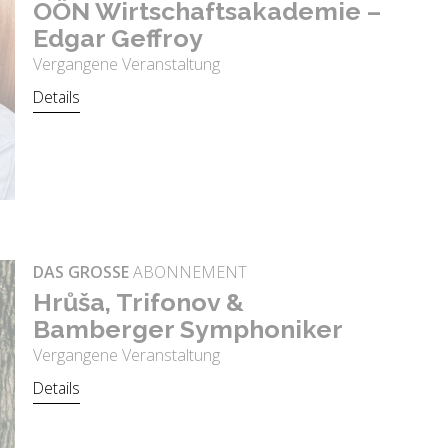
OÖN Wirt­schafts­aka­de­mie –
Edgar Gef­froy
Vergangene Veranstaltung
Details
DAS GROSSE
ABONNEMENT
Hrůša, Trifo­nov &
Bam­ber­ger Sym­pho­ni­ker
Vergangene Veranstaltung
Details