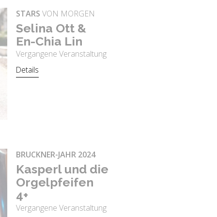
STARS
VON MORGEN
Se­li­na Ott &
En-Chia Lin
Vergangene Veranstaltung
Details
BRUCKNER-JAHR 2024
Kas­perl und die
Or­gel­pfei­fen
4+
Vergangene Veranstaltung