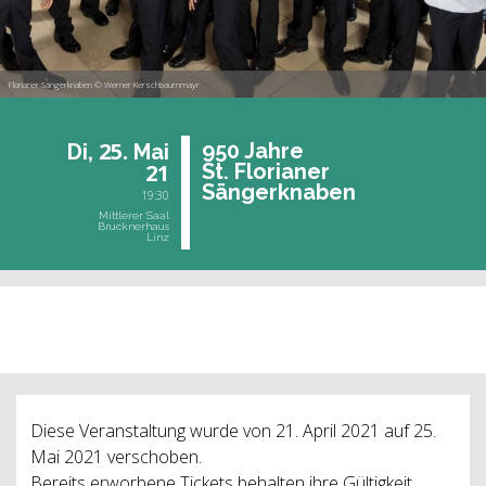
Florianer Sängerknaben © Werner Kerschbaummayr
25.
950 Jahre
Di,
Mai
21
St. Flo­ria­ner
Sän­ger­kna­ben
19:30
Mittlerer Saal
Brucknerhaus
Linz
vergangene Veranstaltung
Diese Veranstaltung wurde von 21. April 2021 auf 25.
Mai 2021 verschoben.
Bereits erworbene Tickets behalten ihre Gültigkeit.