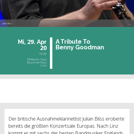
Julian Bliss
29.
A Tri­bu­te To
Mi,
Apr
20
Benny Good­man
19:30
Mittlerer Saal
Brucknerhaus
Linz
vergangene Veranstaltung
Der britische Ausnahmeklarinettist Julian Bliss eroberte
bereits die größten Konzertsäle Europas. Nach Linz
kommt er mit sechs der besten Bandmusiker Englands