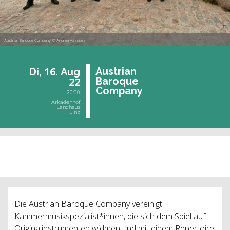
Austrian Baroque Company © Andrea Vázquez
16.
Aus­tri­an
Di,
Aug
22
Ba­ro­que
Com­pany
20:00
Arkadenhof
Landhaus
Linz
vergangene Veranstaltung
Die Austrian Baroque Company vereinigt
Kammermusikspezialist*innen, die sich dem Spiel auf
Originalinstrumenten widmen und mit einem Repertoire