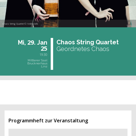
Chaos String Quartet © Andrej Grilc
29.
Chaos String Quar­tet
Mi,
Jan
25
Geordnetes Chaos
19:30
Mittlerer Saal
Brucknerhaus
Linz
vergangene Veranstaltung
Programmheft zur Veranstaltung