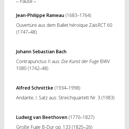
‒ Pause ‒
Jean-Philippe Rameau
(1683–1764)
Ouvertüre aus dem Ballet héroïque ZaïsRCT 60
(1747‒48)
Johann Sebastian Bach
Contrapunctus II aus:
Die Kunst der Fuge
BWV
1080 (1742‒48)
Alfred Schnittke
(1934‒1998)
Andante, I. Satz aus: Streichquartett Nr. 3 (1983)
Ludwig van Beethoven
(1770‒1827)
Große Fuge B-Dur op. 133 (1825‒26)