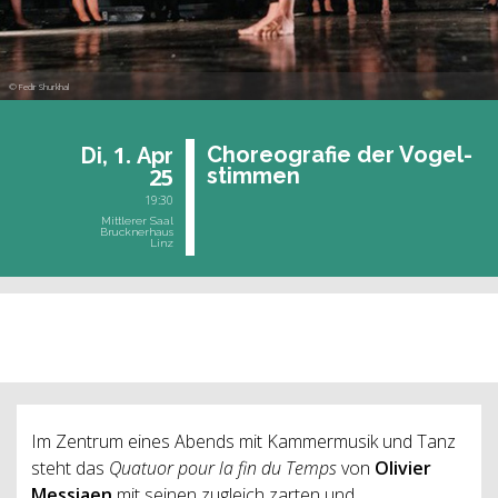
© Fedir Shurkhal
1.
Cho­reo­gra­fie der Vo­gel­
Di,
Apr
25
stim­men
19:30
Mittlerer Saal
Brucknerhaus
Linz
vergangene Veranstaltung
Im Zentrum eines Abends mit Kammermusik und Tanz
steht das
Quatuor pour la fin du Temps
von
Olivier
Messiaen
mit seinen zugleich zarten und