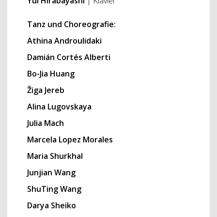
Yui Hirabayashi
| Klavier
Tanz und Choreografie:
Athina Androulidaki
Damián Cortés Alberti
Bo-Jia Huang
Žiga Jereb
Alina Lugovskaya
Julia Mach
Marcela Lopez Morales
Maria Shurkhal
Junjian Wang
ShuTing Wang
Darya Sheiko