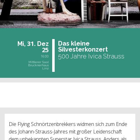
The Flying Schnörtzenbrekkers © Julia Wesely
31.
Das klei­ne
Mi,
Dez
25
Sil­ves­ter­kon­zert
500 Jahre Ivica Strauss
16:00
Mittlerer Saal
Brucknerhaus
Linz
vergangene Veranstaltung
Die Flying Schnörtzenbrekkers widmen sich zum Ende
des Johann-Strauss-Jahres mit großer Leidenschaft
dem unbekannten Superstar Ivica Strauss. Anders als