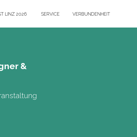
T LINZ 2026
SERVICE
VERBUNDENHEIT
g­ner &
n
anstaltung