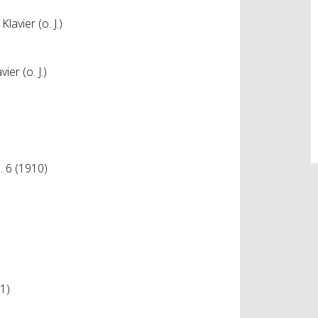
avier (o. J.)
vier (o. J.)
. 6 (1910)
1)