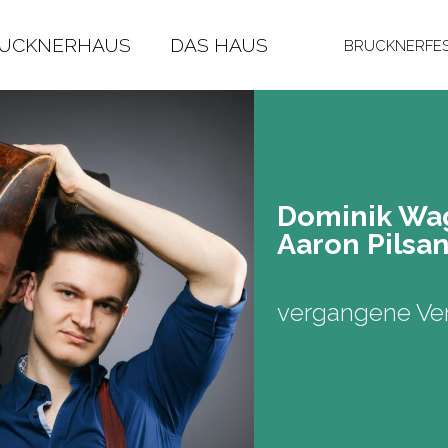
RUCKNERHAUS
DAS HAUS
BRUCKNERFES
Do­mi­nik Wa
Aaron Pil­sa
vergangene Ver