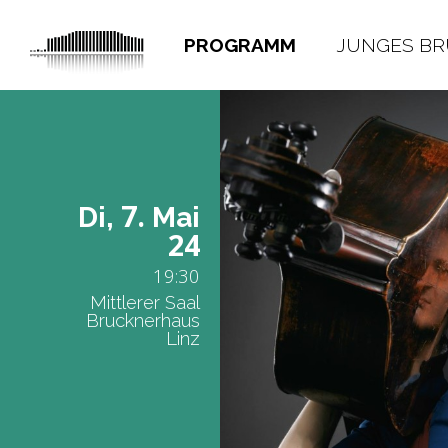
PROGRAMM
JUNGES B
7.
Di,
Mai
24
19:30
Mittlerer Saal
Brucknerhaus
Linz