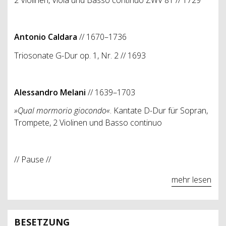
2 Violinen, Viola und Basso continuo ZWV 81 // 1729
Antonio Caldara
// 1670–1736
Triosonate G-Dur op. 1, Nr. 2 // 1693
Alessandro Melani
// 1639–1703
»Qual mormorio giocondo«
. Kantate D-Dur für Sopran,
Trompete, 2 Violinen und Basso continuo
// Pause //
mehr lesen
BESETZUNG