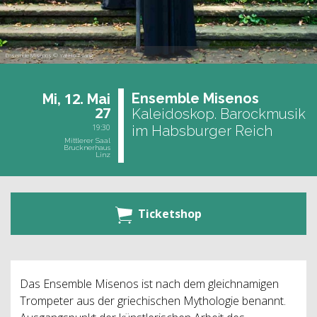
Ensemble Misenos © Yat Ho Tsang
12.
En­sem­ble Mi­se­nos
Mi,
Mai
27
Kaleidoskop. Barockmusik
19:30
im Habsburger Reich
Mittlerer Saal
Brucknerhaus
Linz
Ticketshop
Das Ensemble Misenos ist nach dem gleichnamigen
Trompeter aus der griechischen Mythologie benannt.