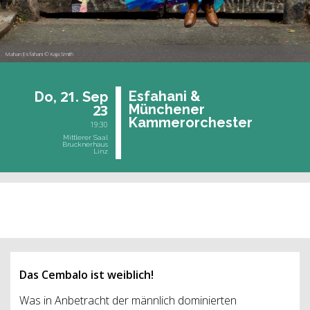
Mahan Esfahani © Kaja Smith
21.
Es­faha­ni &
Do,
Sep
23
Mün­che­ner
Kam­mer­or­ches­ter
19:30
Mittlerer Saal
Brucknerhaus
Linz
vergangene Veranstaltung
Das Cembalo ist weiblich!
Was in Anbetracht der männlich dominierten