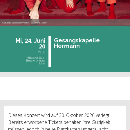
Gesangskapelle Hermann © Alexander Gotter
24.
Ge­sangs­ka­pel­le
Mi,
Juni
20
Her­mann
19:30
Mittlerer Saal
Brucknerhaus
Linz
vergangene Veranstaltung
Dieses Konzert wird auf 30. Oktober 2020 verlegt.
Bereits erworbene Tickets behalten ihre Gültigkeit
müssen jedoch in neue Platzkarten umgetauscht